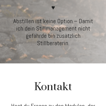
♥
Abstillen ist keine Option – Damit
ich dein Stillmanagement nicht
gefährde bin zusätzlich
Stillberaterin.
Kontakt